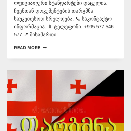
ოფიციალური სტანდარტები დაცულია.
ჩვენთან დოკუმენტების თარგმნა
საუკეთესოდ სრულდება. 📞 საკონტაქტო
ინფორმაცია: 📱 ტელეფონი: +995 577 546
577 📍 მისამართი:…
ᲒᲔᲠᲛᲐᲜᲣᲚᲘᲡ
READ MORE
ᲗᲐᲠᲯᲘᲛᲐᲜᲘ
–
577
546
577