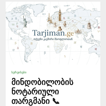
ᲡᲔᲠᲕᲘᲡᲔᲑᲘ
მინდობილობის
ნოტარიული
თარგმანი 📞