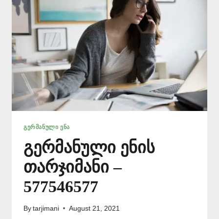
ᲒᲔᲠᲛᲐᲜᲣᲚᲘ ᲔᲜᲐ
გერმანული ენის
თარჯიმანი –
577546577
By
tarjimani
August 21, 2021