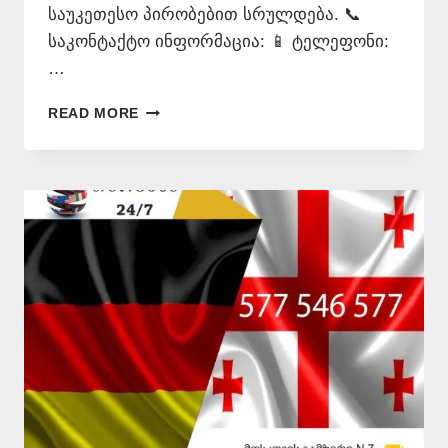
საუკეთესო პირობებით სრულდება. 📞
საკონტაქტო ინფორმაცია: 📱 ტელეფონი:
…
ᲒᲔᲠᲛᲐᲜᲣᲚᲘ
READ MORE
ᲔᲜᲘᲓᲐᲜ
ᲗᲐᲠᲒᲛᲜᲐ
–
577
546
577