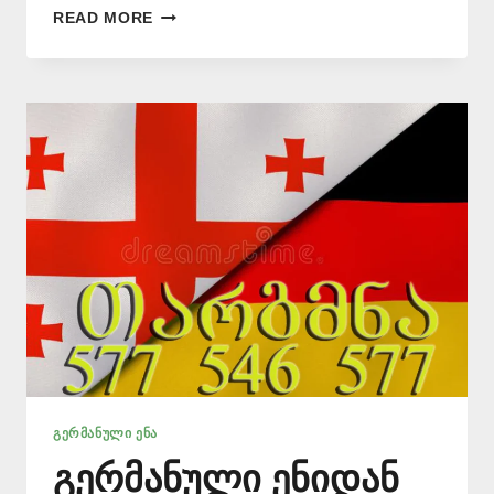
ᲒᲔᲠᲛᲐᲜᲣᲚᲐᲓ
READ MORE
ᲗᲐᲠᲒᲛᲜᲐ
📞
577
546
577
ᲒᲔᲠᲛᲐᲜᲣᲚᲘ ᲔᲜᲐ
გერმანული ენიდან