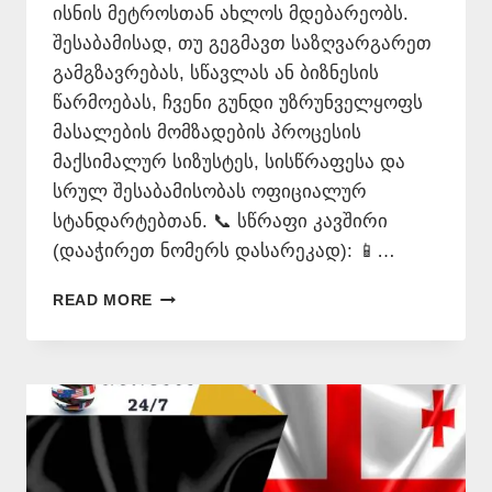
ისნის მეტროსთან ახლოს მდებარეობს.
შესაბამისად, თუ გეგმავთ საზღვარგარეთ
გამგზავრებას, სწავლას ან ბიზნესის
წარმოებას, ჩვენი გუნდი უზრუნველყოფს
მასალების მომზადების პროცესის
მაქსიმალურ სიზუსტეს, სისწრაფესა და
სრულ შესაბამისობას ოფიციალურ
სტანდარტებთან. 📞 სწრაფი კავშირი
(დააჭირეთ ნომერს დასარეკად): 📱…
ᲒᲔᲠᲛᲐᲜᲣᲚᲐᲓ
READ MORE
ᲗᲐᲠᲒᲛᲜᲐ
–
577
54
65
77