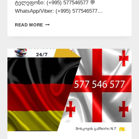
ტელეფონი: (+995) 577546577 💬
WhatsApp/Viber: (+995) 577546577…
ᲛᲘᲜᲓᲝᲑᲘᲚᲝᲑᲘᲡ
READ MORE
ᲜᲝᲢᲐᲠᲘᲣᲚᲘ
ᲗᲐᲠᲒᲛᲐᲜᲘ
📞
577546577