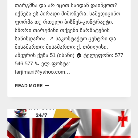
თარგმნა და არ იცით საიდან დაიწყოთ?
იქნება ეს პირადი მიმოწერა, სამედიცინო
ფორმა თუ რთული ბიზნეს-კონტრაქტი,
სწორი თარგმანი თქვენი წარმატების
საწინდარია. 📍 საკონტაქტო ცენტრი და
მისამართი: მისამართი: ქ. თბილისი,
აწყურის ქუჩა 51 (ისანი) 🏠 ტელეფონი: 577
546 577 📞 ელ-ფოსტა:
tarjimani@yahoo.com…
ᲘᲜᲒᲚᲘᲡᲣᲠᲐᲓ
READ MORE
ᲗᲐᲠᲒᲛᲜᲐ
–
577546577