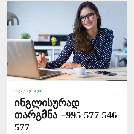
577
546
577
ᲘᲜᲒᲚᲘᲡᲣᲠᲘ ᲔᲜᲐ
ინგლისურად
თარგმნა +995 577 546
577