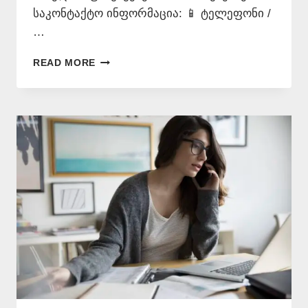
საკონტაქტო ინფორმაცია: 📱 ტელეფონი /
…
ᲘᲜᲒᲚᲘᲡᲣᲠᲐᲓ
READ MORE
ᲗᲐᲠᲒᲛᲜᲐ
+995
577
546
577