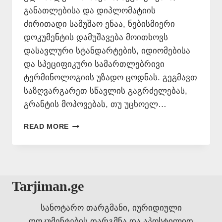
განათლებისა და დიპლომატიის
ძირითადი სამუშაო ენაა, ნებისმიერი
დოკუმენტის დამუშავება მოითხოვს
დასავლური სტანდარტების, იდიომებისა
და სპეციფიკური სამართლებრივი
ტერმინოლოგიის უზადო ცოდნას. გეგმავთ
საზღვარგარეთ სწავლის გაგრძელებას,
გრანტის მოპოვებას, თუ უცხოელ…
ᲘᲜᲒᲚᲘᲡᲣᲠᲐᲓ
READ MORE
ᲗᲐᲠᲒᲛᲜᲐ
ᲗᲑᲘᲚᲘᲡᲨᲘ
📞
577
546
Tarjiman.ge
577
სანოტარო თარგმანი, იურიდიული
დოკუმენტების თარგმნა და აპოსტილით