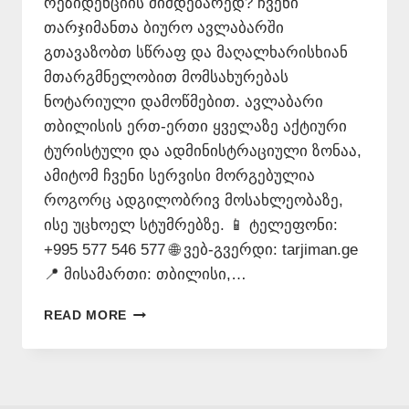
რეზიდენციის მიმდებარედ? ჩვენი
თარჯიმანთა ბიურო ავლაბარში
გთავაზობთ სწრაფ და მაღალხარისხიან
მთარგმნელობით მომსახურებას
ნოტარიული დამოწმებით. ავლაბარი
თბილისის ერთ-ერთი ყველაზე აქტიური
ტურისტული და ადმინისტრაციული ზონაა,
ამიტომ ჩვენი სერვისი მორგებულია
როგორც ადგილობრივ მოსახლეობაზე,
ისე უცხოელ სტუმრებზე. 📱 ტელეფონი:
+995 577 546 577 🌐 ვებ-გვერდი: tarjiman.ge
📍 მისამართი: თბილისი,…
ᲗᲐᲠᲯᲘᲛᲐᲜᲗᲐ
READ MORE
ᲑᲘᲣᲠᲝ
ᲐᲕᲚᲐᲑᲐᲠᲨᲘ
577
546
577