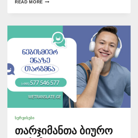
ᲗᲐᲠᲯᲘᲛᲐᲜᲗᲐ
READ MORE
ᲑᲘᲣᲠᲝ
ᲛᲣᲮᲘᲐᲜᲨᲘ
–
577
546
577
ᲡᲔᲠᲕᲘᲡᲔᲑᲘ
თარჯიმანთა ბიურო