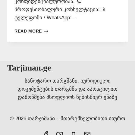
კონფიდენციალურობაა. 📞
პროფესიონალური კონსულტაცია: 📱
ტელეფონი / WhatsApp:…
ᲗᲐᲠᲯᲘᲛᲐᲜᲗᲐ
READ MORE
ᲑᲘᲣᲠᲝ
ᲕᲔᲠᲐᲖᲔ
577
546
577
Tarjiman.ge
სანოტარო თარგმანი, იურიდიული
დოკუმენტების თარგმნა და აპოსტილით
დამოწმება მსოფლიოს ნებისმიერ ენაზე
© 2026 თარჯიმანი – მთარგმნელობითი ბიურო