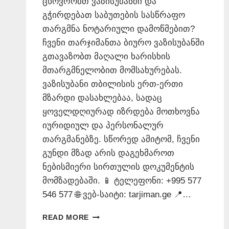
ცხოვრობთ ვაზისუბანში და
გჭირდებათ საბუთების სასწრაფო
თარგმნა ნოტარიული დამოწმებით?
ჩვენი თარჯიმანთა ბიურო ვაზისუბანში
გთავაზობთ მაღალი ხარისხის
მთარგმნელობით მომსახურებას.
ვაზისუბანი თბილისის ერთ-ერთი
მზარდი დასახლებაა, სადაც
ყოველდღიურად იზრდება მოთხოვნა
იურიდიულ და პერსონალურ
თარგმანებზე. სწორედ ამიტომ, ჩვენი
გუნდი მზად არის დაგეხმაროთ
ნებისმიერი სირთულის დოკუმენტის
მომზადებაში. 📱 ტელეფონი: +995 577
546 577 🌐 ვებ-საიტი: tarjiman.ge 📍…
ᲗᲐᲠᲯᲘᲛᲐᲜᲗᲐ
READ MORE
ᲑᲘᲣᲠᲝ