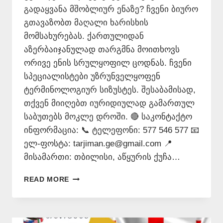
გადაყვანა მშობლიურ ენაზე? ჩვენი ბიურო
გთავაზობთ მაღალი ხარისხის
მომსახურებას. ქართულიდან
აზერბაიჯანულად თარგმნა მოითხოვს
ორივე ენის სრულყოფილ ცოდნას. ჩვენი
სპეციალისტები უზრუნველყოფენ
ტერმინოლოგიურ სიზუსტეს. შესაბამისად,
თქვენ მიიღებთ იურიდიულად გამართულ
საბუთებს მოკლე დროში. 🔴 საკონტაქტო
ინფორმაცია: 📞 ტელეფონი: 577 546 577 📧
ელ-ფოსტა: tarjiman.ge@gmail.com 📍
მისამართი: თბილისი, აწყურის ქუჩა…
ᲥᲐᲠᲗᲣᲚᲘᲓᲐᲜ
READ MORE
ᲐᲖᲔᲠᲑᲐᲘᲯᲐᲜᲣᲚᲐᲓ
ᲗᲐᲠᲒᲛᲜᲐ
–
577546577