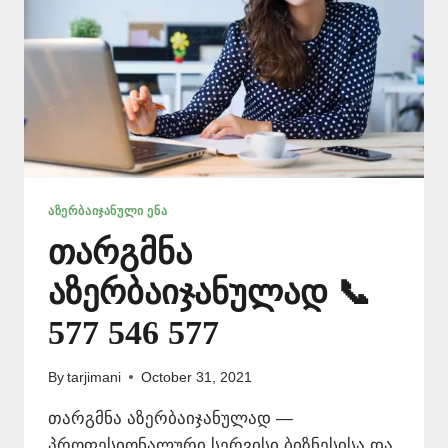
ᲐᲖᲔᲠᲑᲐᲘᲯᲐᲜᲣᲚᲘ ᲔᲜᲐ
თარგმნა
აზერბაიჯანულად 📞
577 546 577
By
tarjimani
October 31, 2021
თარგმნა აზერბაიჯანულად —
პროფესიონალური სერვისი ბიზნესისა და