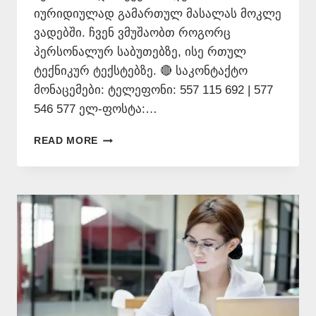
იურიდიულად გამართულ მასალას მოკლე
ვადებში. ჩვენ ვმუშაობთ როგორც
პერსონალურ საბუთებზე, ისე რთულ
ტექნიკურ ტექსტებზე. 🔴 საკონტაქტო
მონაცემები: ტელეფონი: 557 115 692 | 577
546 577 ელ-ფოსტა:…
ᲐᲖᲔᲠᲑᲐᲘᲯᲐᲜᲣᲚᲘᲓᲐᲜ
READ MORE
ᲥᲐᲠᲗᲣᲚᲐᲓ
ᲗᲐᲠᲒᲛᲜᲐ
–
557
115
692
|
ᲗᲑᲘᲚᲘᲡᲘ