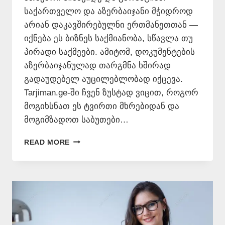
საქართველო და აზერბაიჯანი მჭიდროდ
არიან დაკავშირებულნი ერთმანეთთან —
იქნება ეს ბიზნეს საქმიანობა, სწავლა თუ
პირადი საქმეები. ამიტომ, დოკუმენტების
აზერბაიჯანულად თარგმნა ხშირად
გადაუდებელ აუცილებლობად იქცევა.
Tarjiman.ge-ში ჩვენ ზუსტად ვიცით, როგორ
მოგიხსნათ ეს ტვირთი მხრებიდან და
მოგიმზადოთ საბუთები…
ᲐᲖᲔᲠᲑᲐᲘᲯᲐᲜᲣᲚᲐᲓ
READ MORE
ᲗᲐᲠᲒᲛᲜᲐ
📞
577
546
577