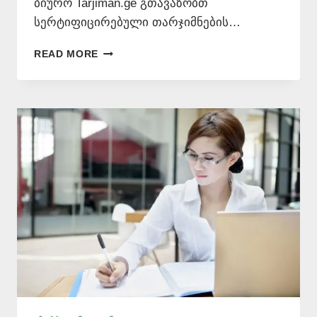
ბიურო Tarjiman.ge გთავაზობთ
სერტიფიცირებული თარჯიმნების…
ᲐᲖᲔᲠᲑᲐᲘᲯᲐᲜᲣᲚᲘ
READ MORE
ᲔᲜᲘᲡ
ᲛᲪᲝᲓᲜᲔ
ᲗᲑᲘᲚᲘᲡᲨᲘ
📞
577
546
577