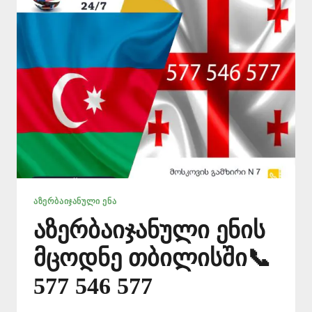
|
ᲗᲑᲘᲚᲘᲡᲘ
ᲐᲖᲔᲠᲑᲐᲘᲯᲐᲜᲣᲚᲘ ᲔᲜᲐ
აზერბაიჯანული ენის
მცოდნე თბილისში📞
577 546 577