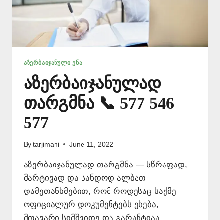
ᲐᲖᲔᲠᲑᲐᲘᲯᲐᲜᲣᲚᲘ ᲔᲜᲐ
აზერბაიჯანულად
თარგმნა 📞 577 546
577
By
tarjimani
June 11, 2022
აზერბაიჯანულად თარგმნა — სწრაფად,
მარტივად და სანდოდ ალბათ
დამეთანხმებით, რომ როდესაც საქმე
ოფიციალურ დოკუმენტებს ეხება,
მთავარი სიმშვიდე და გარანტიაა.