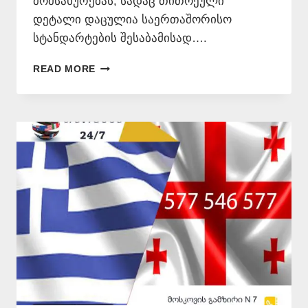
მომსახურებას, სადაც თითოეული
დეტალი დაცულია საერთაშორისო
სტანდარტების შესაბამისად….
ᲑᲔᲠᲫᲜᲣᲚᲘ
READ MORE
ᲔᲜᲘᲡ
ᲛᲪᲝᲓᲜᲔ
–
577
546
577