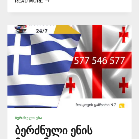
READ MORE
ᲑᲔᲠᲫᲜᲣᲚᲐᲓ
ᲗᲐᲠᲒᲛᲜᲐ
–
577
546
577
ᲑᲔᲠᲫᲜᲣᲚᲘ ᲔᲜᲐ
ბერძნული ენის