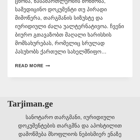
ცნობა, ნასამართლეობის მოწმობა,
სამედიცინო დოკუმენტი თუ პირადი
მიმოწერა, თარგმანის სიზუსტე და
იურიდიული ძალა უალტერნატივოა. ჩვენი
ბიურო გთავაზობთ მაღალი ხარისხის
მომსახურებას, რომელიც სრულად
პასუხობს ქართული სახელმწიფო…
ᲑᲔᲠᲫᲜᲣᲚᲘᲓᲐᲜ
READ MORE
ᲥᲐᲠᲗᲣᲚᲐᲓ
ᲗᲐᲠᲒᲛᲜᲐ
–
577
546
Tarjiman.ge
577
სანოტარო თარგმანი, იურიდიული
დოკუმენტების თარგმნა და აპოსტილით
დამოწმება მსოფლიოს ნებისმიერ ენაზე