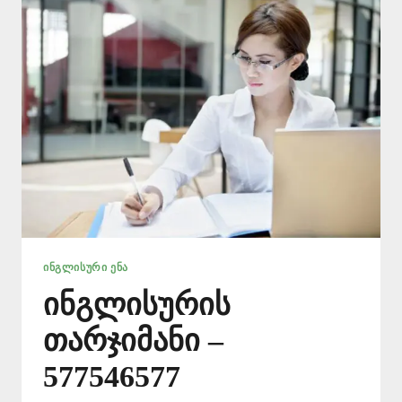
ᲘᲜᲒᲚᲘᲡᲣᲠᲘ ᲔᲜᲐ
ინგლისურის
თარჯიმანი –
577546577