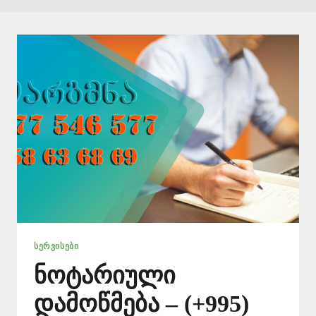
ᲡᲔᲠᲕᲘᲡᲔᲑᲘ
ნოტარიული
დამოწმება – (+995)