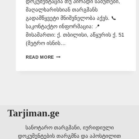
დოკუმენტაცია თუ პირადი საბუთები,
მაღალხარისხიან თარგმანს
გადამწყვეტი მნიშვნელობა აქვს. 📞
საკონტაქტო ინფორმაცია: 📍
მისამართი: ქ. თბილისი, აწყურის ქ. 51
(მეტრო ისნის…
ᲡᲞᲐᲠᲡᲣᲚᲐᲓ
READ MORE
ᲗᲐᲠᲒᲛᲜᲐ
–
577
546
577
Tarjiman.ge
სანოტარო თარგმანი, იურიდიული
დოკუმენტების თარგმნა და აპოსტილით