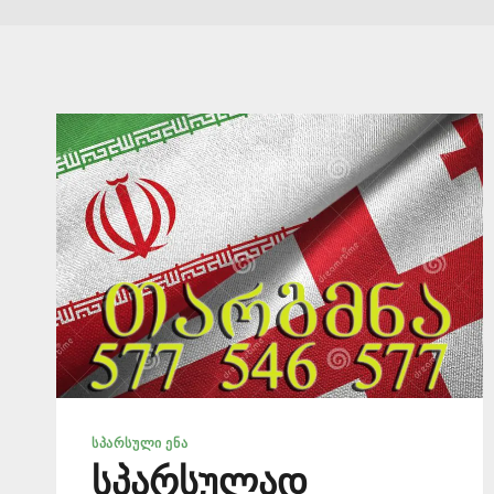
ᲡᲞᲐᲠᲡᲣᲚᲘ ᲔᲜᲐ
სპარსულად