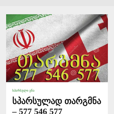
ᲡᲞᲐᲠᲡᲣᲚᲘ ᲔᲜᲐ
სპარსულად თარგმნა
– 577 546 577