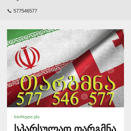
📞 577546577
ᲡᲞᲐᲠᲡᲣᲚᲘ ᲔᲜᲐ
სპარსულად თარგმნა