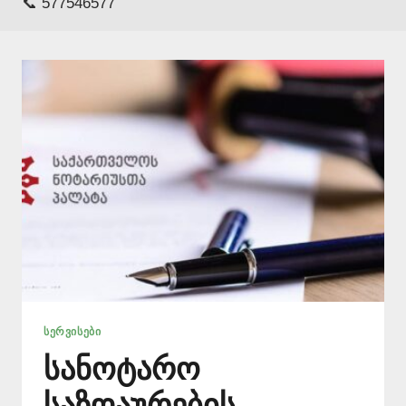
📞 577546577
ᲡᲔᲠᲕᲘᲡᲔᲑᲘ
სანოტარო
საზღაურების