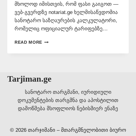
მხოლოდ იმისთვის, რომ ფასი გაიგოთ —
ვებ-გვერდზე notariat.ge ხელმისაწვდომია
სანოტარო საზღაურების კალკულატორი,
რომელიც ოფიციალურ ტარიფებზე…
ᲡᲐᲜᲝᲢᲐᲠᲝ
READ MORE
ᲡᲐᲖᲦᲐᲣᲠᲔᲑᲘᲡ
ᲒᲐᲛᲝᲗᲕᲚᲐ
–
WWW.NOTARIAT.GE
Tarjiman.ge
სანოტარო თარგმანი, იურიდიული
დოკუმენტების თარგმნა და აპოსტილით
დამოწმება მსოფლიოს ნებისმიერ ენაზე
© 2026 თარჯიმანი – მთარგმნელობითი ბიურო