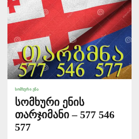
ᲡᲝᲛᲮᲣᲠᲘ ᲔᲜᲐ
სომხური ენის
თარჯიმანი – 577 546
577