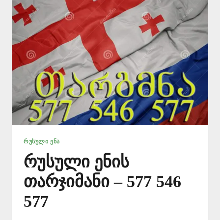
ᲠᲣᲡᲣᲚᲘ ᲔᲜᲐ
რუსული ენის
თარჯიმანი – 577 546
577