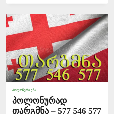
ᲜᲝᲢᲐᲠᲘᲣᲚᲘ
ᲗᲐᲠᲒᲛᲐᲜᲘ
–
577546577
ᲞᲝᲚᲝᲜᲣᲠᲘ ᲔᲜᲐ
პოლონურად
თარგმნა – 577 546 577