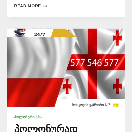
ᲞᲝᲚᲝᲜᲣᲠᲐᲓ
READ MORE
ᲗᲐᲠᲒᲛᲜᲐ
–
577
546
577
ᲞᲝᲚᲝᲜᲣᲠᲘ ᲔᲜᲐ
პოლონურად