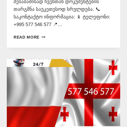
შესაბამისად ჩვენთან დოკუმენტების
თარგმნა საუკეთესოდ სრულდება. 📞
საკონტაქტო ინფორმაცია: 📱 ტელეფონი:
+995 577 546 577 📍…
ᲞᲝᲚᲝᲜᲣᲠᲐᲓ
READ MORE
ᲗᲐᲠᲒᲛᲜᲐ
ᲧᲕᲔᲚᲐᲖᲔ
ᲘᲐᲤᲐᲓ
–
577
546
577