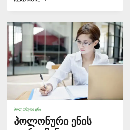
READ MORE
ᲞᲝᲚᲝᲜᲣᲠᲐᲓ
📞
577
546
577
ᲞᲝᲚᲝᲜᲣᲠᲘ ᲔᲜᲐ
პოლონური ენის