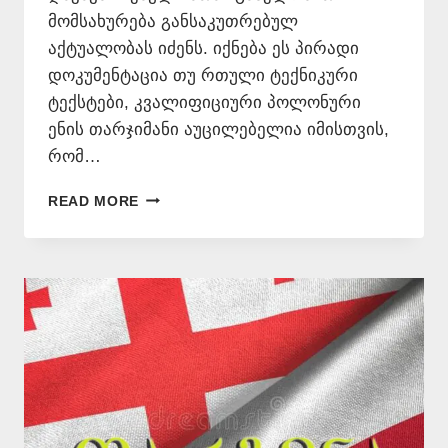
მომსახურება განსაკუთრებულ
აქტუალობას იძენს. იქნება ეს პირადი
დოკუმენტაცია თუ რთული ტექნიკური
ტექსტები, კვალიფიციური პოლონური
ენის თარჯიმანი აუცილებელია იმისთვის,
რომ…
ᲞᲝᲚᲝᲜᲣᲠᲘ
READ MORE
ᲔᲜᲘᲓᲐᲜ
ᲗᲐᲠᲒᲛᲜᲐ
–
577
546
577