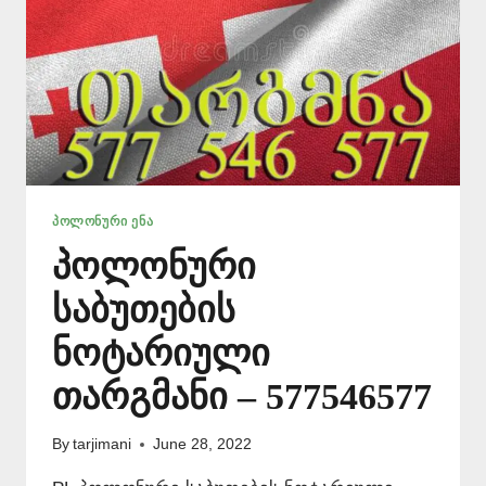
ᲞᲝᲚᲝᲜᲣᲠᲘ ᲔᲜᲐ
პოლონური
საბუთების
ნოტარიული
თარგმანი – 577546577
By
tarjimani
June 28, 2022