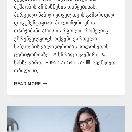
მუშაობის ან ბიზნესის დაწყებისას,
პირველი ნაბიჯი ყოველთვის გამართული
დოკუმენტაციაა. პოლონური ენის
თარჯიმანი არის ის რგოლი, რომელიც
უზრუნველყოფს თქვენი ქართული
საბუთების ვალიდურობას პოლონეთის
ტერიტორიაზე. 📍 სწრაფი კავშირი: 📞
ხაზზე ვართ: +995 577 546 577 🏢 გვეწვიეთ:
თბილისი,…
ᲞᲝᲚᲝᲜᲣᲠᲘ
READ MORE
ᲔᲜᲘᲡ
ᲗᲐᲠᲯᲘᲛᲐᲜᲘ
–
577
546
577