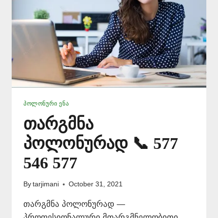
ᲞᲝᲚᲝᲜᲣᲠᲘ ᲔᲜᲐ
თარგმნა
პოლონურად 📞 577
546 577
By
tarjimani
October 31, 2021
თარგმნა პოლონურად —
პროფესიონალური მთარგმნელობითი