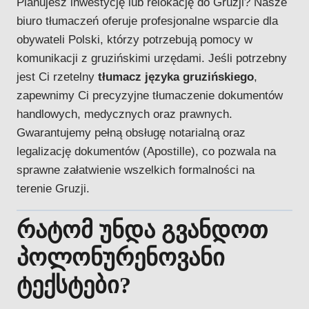
Planujesz inwestycję lub relokację do Gruzji? Nasze
biuro tłumaczeń oferuje profesjonalne wsparcie dla
obywateli Polski, którzy potrzebują pomocy w
komunikacji z gruzińskimi urzędami. Jeśli potrzebny
jest Ci rzetelny
tłumacz języka gruzińskiego
,
zapewnimy Ci precyzyjne tłumaczenie dokumentów
handlowych, medycznych oraz prawnych.
Gwarantujemy pełną obsługę notarialną oraz
legalizację dokumentów (Apostille), co pozwala na
sprawne załatwienie wszelkich formalności na
terenie Gruzji.
რატომ უნდა გვანდოთ
პოლონურენოვანი
ტექსტები?