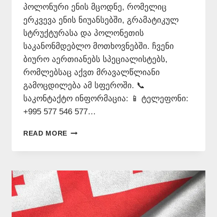
პოლონური ენის მცოდნე, რომელიც
ერკვევა ენის ნიუანსებში, გრამატიკულ
სტრუქტურასა და პოლონეთის
საკანონმდებლო მოთხოვნებში. ჩვენი
ბიურო აერთიანებს სპეციალისტებს,
რომლებსაც აქვთ მრავალწლიანი
გამოცდილება ამ სფეროში. 📞
საკონტაქტო ინფორმაცია: 📱 ტელეფონი:
+995 577 546 577…
ᲞᲝᲚᲝᲜᲣᲠᲘ
READ MORE
ᲔᲜᲘᲡ
ᲛᲪᲝᲓᲜᲔ
–
577
546
577