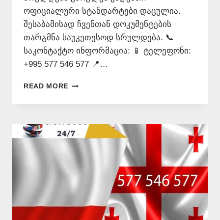
ოფიციალური სტანდარტები დაცულია.
შესაბამისად ჩვენთან დოკუმენტების
თარგმნა საუკეთესოდ სრულდება. 📞
საკონტაქტო ინფორმაცია: 📱 ტელეფონი:
+995 577 546 577 📍…
ᲞᲝᲚᲝᲜᲣᲠᲐᲓ
READ MORE
ᲗᲐᲠᲒᲛᲜᲐ
ᲧᲕᲔᲚᲐᲖᲔ
ᲘᲐᲤᲐᲓ
–
577
546
577