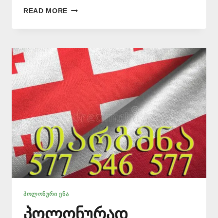
ᲞᲝᲚᲝᲜᲣᲠᲘ
READ MORE
ᲡᲐᲑᲣᲗᲔᲑᲘᲡ
ᲜᲝᲢᲐᲠᲘᲣᲚᲘ
ᲗᲐᲠᲒᲛᲐᲜᲘ
–
577546577
ᲞᲝᲚᲝᲜᲣᲠᲘ ᲔᲜᲐ
პოლონურად