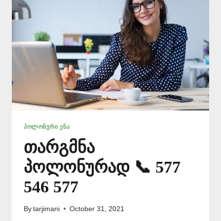
577
ᲞᲝᲚᲝᲜᲣᲠᲘ ᲔᲜᲐ
თარგმნა
პოლონურად 📞 577
546 577
By
tarjimani
October 31, 2021