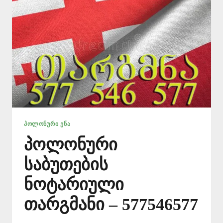
ᲞᲝᲚᲝᲜᲣᲠᲘ ᲔᲜᲐ
პოლონური
საბუთების
ნოტარიული
თარგმანი – 577546577