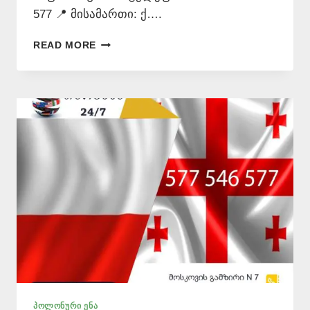
577 📍 მისამართი: ქ….
ᲞᲝᲚᲝᲜᲣᲠᲐᲓ
READ MORE
ᲗᲐᲠᲒᲛᲜᲐ
–
577
546
577
ᲞᲝᲚᲝᲜᲣᲠᲘ ᲔᲜᲐ