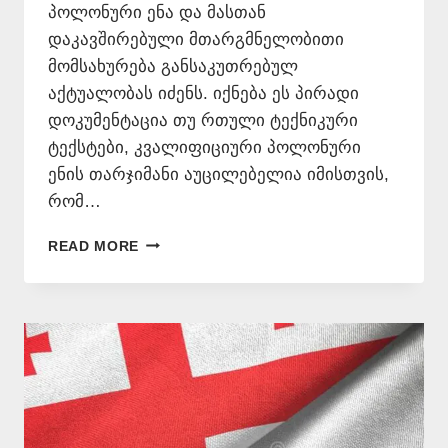
პოლონური ენა და მასთან
დაკავშირებული მთარგმნელობითი
მომსახურება განსაკუთრებულ
აქტუალობას იძენს. იქნება ეს პირადი
დოკუმენტაცია თუ რთული ტექნიკური
ტექსტები, კვალიფიციური პოლონური
ენის თარჯიმანი აუცილებელია იმისთვის,
რომ…
ᲞᲝᲚᲝᲜᲣᲠᲘ
READ MORE
ᲔᲜᲘᲓᲐᲜ
ᲗᲐᲠᲒᲛᲜᲐ
–
577
546
577