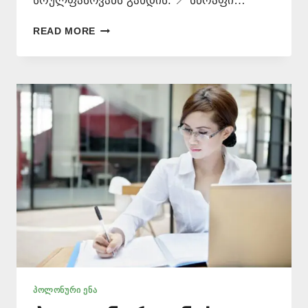
სრულფასოვანს გახდის. 📍 სწრაფი…
ᲗᲐᲠᲒᲛᲜᲐ
READ MORE
ᲞᲝᲚᲝᲜᲣᲠᲐᲓ
📞
577
546
577
ᲞᲝᲚᲝᲜᲣᲠᲘ ᲔᲜᲐ