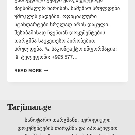
გამოცდილი გუნდი უზრუნველყოფს
მაქსიმალურ ხარისხს. სამუშაო სრულდება
უმოკლეს ვადებში. ოფიციალური
სტანდარტები სრულად არის დაცული.
შესაბამისად ჩვენთან დოკუმენტების
თარგმნა საუკეთესო პირობებით
სრულდება. 📞 საკონტაქტო ინფორმაცია:
📱 ტელეფონი: +995 577…
ᲗᲐᲠᲯᲘᲛᲐᲜᲗᲐ
READ MORE
ᲑᲘᲣᲠᲝ
ᲝᲠᲗᲐᲭᲐᲚᲐᲨᲘ
📞
577546577
Tarjiman.ge
სანოტარო თარგმანი, იურიდიული
დოკუმენტების თარგმნა და აპოსტილით