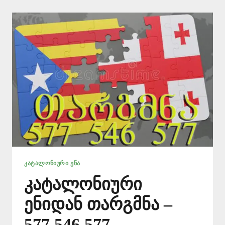
ᲙᲐᲢᲐᲚᲝᲜᲘᲣᲠᲘ ᲔᲜᲐ
კატალონიური
ენიდან თარგმნა –
577 546 577