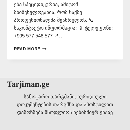
ენა სპეციფიკურია, ამიტომ
მნიშვნელოვანია, რომ საქმე
პროფესიონალმა შეასრულოს. 📞
საკონტაქტო ინფორმაცია: 📱 ტელეფონი:
+995 577 546 577 📍…
ᲙᲐᲢᲐᲚᲝᲜᲘᲣᲠᲘ
READ MORE
ᲔᲜᲘᲡ
ᲗᲐᲠᲯᲘᲛᲐᲜᲘ
–
577
546
Tarjiman.ge
577
სანოტარო თარგმანი, იურიდიული
დოკუმენტების თარგმნა და აპოსტილით
დამოწმება მსოფლიოს ნებისმიერ ენაზე