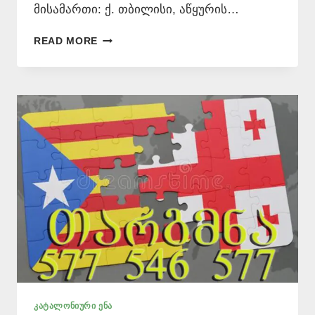
მისამართი: ქ. თბილისი, აწყურის…
ᲙᲐᲢᲐᲚᲝᲜᲘᲣᲠᲘ
READ MORE
ᲔᲜᲘᲓᲐᲜ
ᲗᲐᲠᲒᲛᲜᲐ
–
577
546
577
ᲙᲐᲢᲐᲚᲝᲜᲘᲣᲠᲘ ᲔᲜᲐ