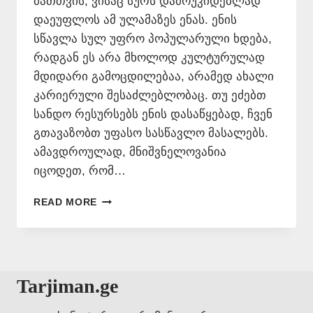
მათთვის, ვისაც სურს დამოუკიდებლად
დაეუფლოს ამ ულამაზეს ენას. ენის
სწავლა სულ უფრო პოპულარული ხდება,
რადგან ეს არა მხოლოდ კულტურულად
მდიდარი გამოცდილებაა, არამედ ახალი
კარიერული შესაძლებლობაც. თუ ეძებთ
სანდო რესურსებს ენის დასაწყებად, ჩვენ
გთავაზობთ უფასო სასწავლო მასალებს.
ამავდროულად, მნიშვნელოვანია
იცოდეთ, რომ…
ᲘᲢᲐᲚᲘᲣᲠᲘ
READ MORE
ᲔᲜᲘᲡ
ᲗᲕᲘᲗᲛᲐᲡᲬᲐᲕᲚᲔᲑᲔᲚᲘ
Tarjiman.ge