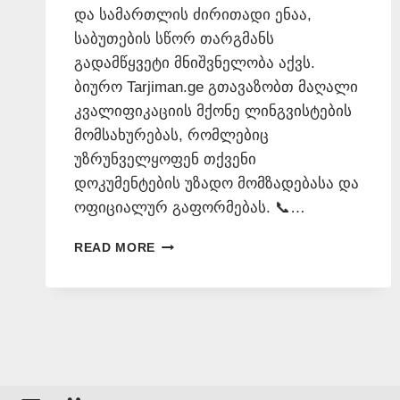
და სამართლის ძირითადი ენაა,
საბუთების სწორ თარგმანს
გადამწყვეტი მნიშვნელობა აქვს.
ბიურო Tarjiman.ge გთავაზობთ მაღალი
კვალიფიკაციის მქონე ლინგვისტების
მომსახურებას, რომლებიც
უზრუნველყოფენ თქვენი
დოკუმენტების უზადო მომზადებასა და
ოფიციალურ გაფორმებას. 📞…
ᲘᲜᲒᲚᲘᲡᲣᲠᲘ
READ MORE
ᲔᲜᲘᲡ
ᲛᲪᲝᲓᲜᲔ
📞
577
546
577