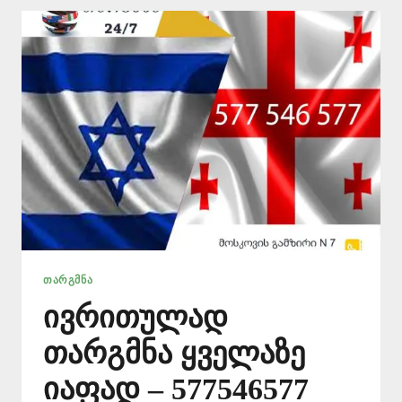
546
577
ᲗᲐᲠᲒᲛᲜᲐ
ივრითულად
თარგმნა ყველაზე
იაფად – 577546577