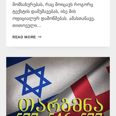
მომსახურებას, რაც მოიცავს როგორც
ტექსტის დამუშავებას, ისე მის
ოფიციალურ დამოწმებას. ამასთანავე,
თითოეული…
ᲔᲑᲠᲐᲣᲚᲘ
READ MORE
ᲔᲜᲘᲓᲐᲜ
ᲗᲐᲠᲒᲛᲜᲐ
–
577
546
577