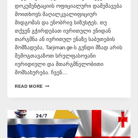
დოკუმენტაციის ოფიციალური დამუშავება
მოითხოვს მაღალკვალიფიციურ
მიდგომას და ენობრივ სიზუსტეს. თუ
თქვენ გჭირდებათ ივრითული ენიდან
თარგმნა ან ივრითულ ენაზე საბუთების
მომზადება, Tarjiman.ge-ს გუნდი მზად არის
შემოგთავაზოთ სრულფასოვანი
იურიდიული და მთარგმნელობითი
მომსახურება. ჩვენ…
ᲘᲕᲠᲘᲗᲣᲚᲘ
READ MORE
ᲔᲜᲘᲓᲐᲜ
ᲗᲐᲠᲒᲛᲜᲐ
📞
577
546
577