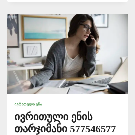
ᲗᲐᲠᲯᲘᲛᲐᲜᲘ
📞
577
546
577
ᲘᲕᲠᲘᲗᲣᲚᲘ ᲔᲜᲐ
ივრითული ენის
თარჯიმანი 577546577