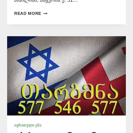
თბილისი, აწყურის ქ. 51…
ᲘᲕᲠᲘᲗᲣᲚᲐᲓ
READ MORE
ᲗᲐᲠᲒᲛᲜᲐ
ᲧᲕᲔᲚᲐᲖᲔ
ᲘᲐᲤᲐᲓ
–
577546577
ᲘᲕᲠᲘᲗᲣᲚᲘ ᲔᲜᲐ