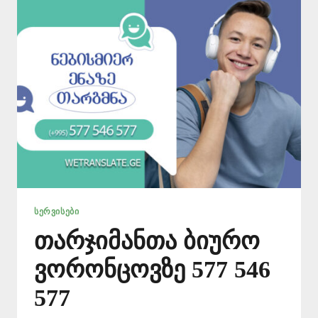
ᲡᲔᲠᲕᲘᲡᲔᲑᲘ
თარჯიმანთა ბიურო
ვორონცოვზე 577 546
577