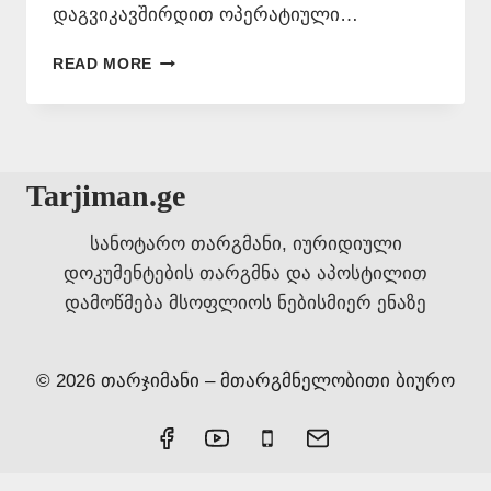
დაგვიკავშირდით ოპერატიული…
ᲗᲐᲠᲯᲘᲛᲐᲜᲗᲐ
READ MORE
ᲑᲘᲣᲠᲝ
ᲕᲝᲠᲝᲜᲪᲝᲕᲖᲔ
577
546
577
Tarjiman.ge
სანოტარო თარგმანი, იურიდიული
დოკუმენტების თარგმნა და აპოსტილით
დამოწმება მსოფლიოს ნებისმიერ ენაზე
© 2026 თარჯიმანი – მთარგმნელობითი ბიურო