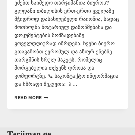
ეძებთ საიმედო თარჯიმანთა ბიუროს?
გლდანი თბილისის ერთ-ერთი ყველაზე
მჭიდროდ დასახლებული რაიონია, სადაც
მოთხოვნა ნოტარიულ დამოწმებასა და
დოკუმენტების მომზადებაზე
ყოველდღიურად იზრდება. ჩვენი ბიურო
გთავაზობთ ევროპულ და აზიურ ენებზე
თარგმნის სრულ პაკეტს, რომელიც
მორგებულია თქვენს დროსა და
კომფორტზე. 📞 საკონტაქტო ინფორმაცია
და სწრაფი შეკვეთა: 📱…
ᲗᲐᲠᲯᲘᲛᲐᲜᲗᲐ
READ MORE
ᲑᲘᲣᲠᲝ
ᲒᲚᲓᲐᲜᲨᲘ
577
546
577
Tarjiman.ge