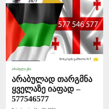
577
ᲐᲠᲐᲑᲣᲚᲘ ᲔᲜᲐ
არაბულად თარგმნა
ყველაზე იაფად –
577546577