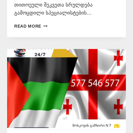
თითოეული შეკვეთა სრულდება
გამოცდილი სპეციალისტების…
ᲐᲠᲐᲑᲣᲚᲘ
READ MORE
ᲔᲜᲘᲓᲐᲜ
ᲗᲐᲠᲒᲛᲜᲐ
–
577
546
577