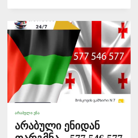
ᲗᲐᲠᲒᲛᲜᲐ
ᲧᲕᲔᲚᲐᲖᲔ
ᲘᲐᲤᲐᲓ
–
577546577
ᲐᲠᲐᲑᲣᲚᲘ ᲔᲜᲐ
არაბული ენიდან