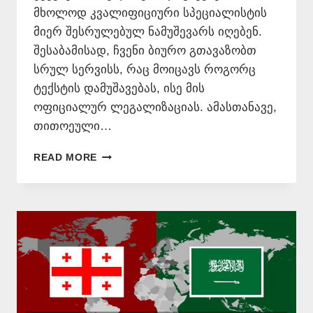
მხოლოდ კვალიფიციური სპეციალისტის
მიერ შესრულებულ ნამუშევარს იღებენ.
შესაბამისად, ჩვენი ბიურო გთავაზობთ
სრულ სერვისს, რაც მოიცავს როგორც
ტექსტის დამუშავებას, ისე მის
ოფიციალურ ლეგალიზაციას. ამასთანავე,
თითოეული…
ᲐᲠᲐᲑᲣᲚᲘ
READ MORE
ᲔᲜᲘᲡ
ᲗᲐᲠᲯᲘᲛᲐᲜᲘ
–
577
546
577