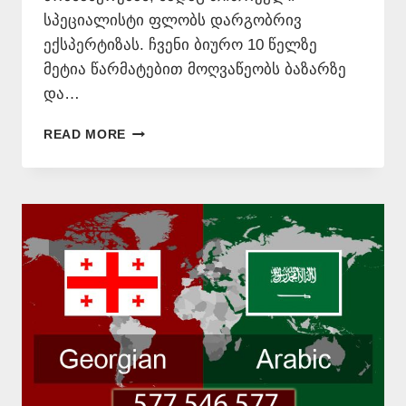
სპეციალისტი ფლობს დარგობრივ
ექსპერტიზას. ჩვენი ბიურო 10 წელზე
მეტია წარმატებით მოღვაწეობს ბაზარზე
და…
ᲐᲠᲐᲑᲣᲚᲘ
READ MORE
ᲔᲜᲘᲡ
ᲛᲪᲝᲓᲜᲔ
–
577
546
577