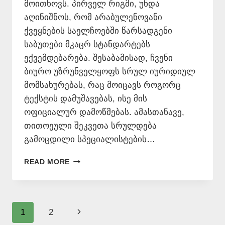
მოითხოვს. პირველ რიგში, უნდა
აღინიშნოს, რომ არაბულენოვანი
ქვეყნების საელჩოებში წარსადგენი
საბუთები მკაცრ სტანდარტებს
ექვემდებარება. შესაბამისად, ჩვენი
ბიურო უზრუნველყოფს სრულ იურიდიულ
მომსახურებას, რაც მოიცავს როგორც
ტექსტის დამუშავებას, ისე მის
ოფიციალურ დამოწმებას. ამასთანავე,
თითოეული შეკვეთა სრულდება
გამოცდილი სპეციალისტების…
ᲐᲠᲐᲑᲣᲚᲘ
READ MORE
ᲔᲜᲘᲓᲐᲜ
ᲗᲐᲠᲒᲛᲜᲐ
–
577546577
Page
Next
1
2