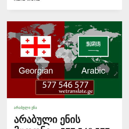
ᲐᲠᲐᲑᲣᲚᲐᲓ
ᲗᲐᲠᲒᲛᲜᲐ
–
577546577
ᲐᲠᲐᲑᲣᲚᲘ ᲔᲜᲐ
არაბული ენის