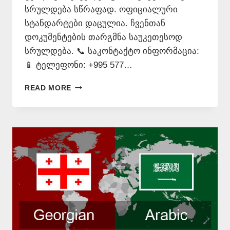
სრულდება სწრაფად. ოფიციალური
სტანდარტები დაცულია. ჩვენთან
დოკუმენტების თარგმნა საუკეთესოდ
სრულდება. 📞 საკონტაქტო ინფორმაცია:
📱 ტელეფონი: +995 577…
ᲘᲣᲠᲘᲓᲘᲣᲚᲘ
READ MORE
ᲗᲐᲠᲒᲛᲐᲜᲘᲡ
ᲡᲔᲠᲕᲘᲡᲘ
📞
577546577