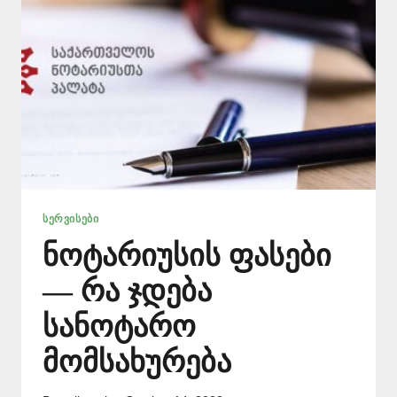
ᲡᲔᲠᲕᲘᲡᲔᲑᲘ
ნოტარიუსის ფასები
— რა ჯდება
სანოტარო
მომსახურება