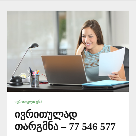
ᲘᲕᲠᲘᲗᲣᲚᲘ ᲔᲜᲐ
ივრითულად
თარგმნა – 77 546 577