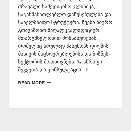
მრავალი სამედიცინო კლინიკა,
საგანმანათლებლო დაწესებულება და
სახელმწიფო სტრუქტურა. ჩვენი ბიურო
გთავაზობთ მაღალკვალიფიციურ
მთარგმნელობით მომსახურებას,
რომელიც სრულად პასუხობს დიღმის
მასივის მაცხოვრებლებისა და ბიზნეს-
სექტორის მოთხოვნებს. 📞 სწრაფი
შეკვეთა და კონსულტაცია: 📱…
ᲗᲐᲠᲯᲘᲛᲐᲜᲗᲐ
READ MORE
ᲑᲘᲣᲠᲝ
ᲓᲘᲦᲛᲘᲡ
ᲛᲐᲡᲘᲕᲨᲘ
577
546
577